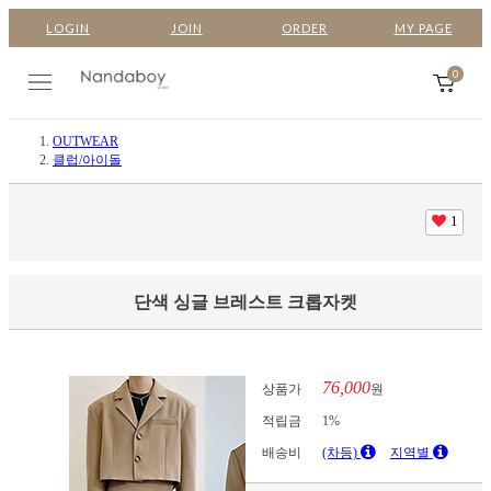
LOGIN
JOIN
ORDER
MY PAGE
0
OUTWEAR
클럽/아이돌
1
단색 싱글 브레스트 크롭자켓
76,000
상품가
원
적립금
1%
배송비
(차등)
지역별