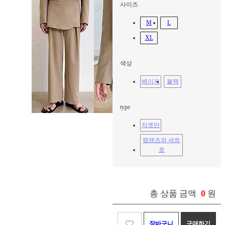
사이즈
M
L
XL
색상
베이지
블랙
type
자켓만
랩팬츠와 세트
로
0
총 상품 금액
원
장바구니
구매하기